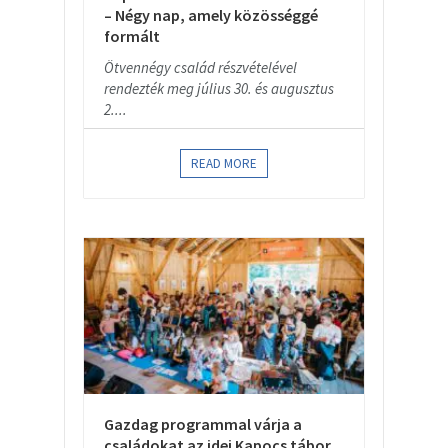
– Négy nap, amely közösséggé
formált
Ötvennégy család részvételével
rendezték meg július 30. és augusztus
2....
READ MORE
Gazdag programmal várja a
családokat az idei Kapocs tábor