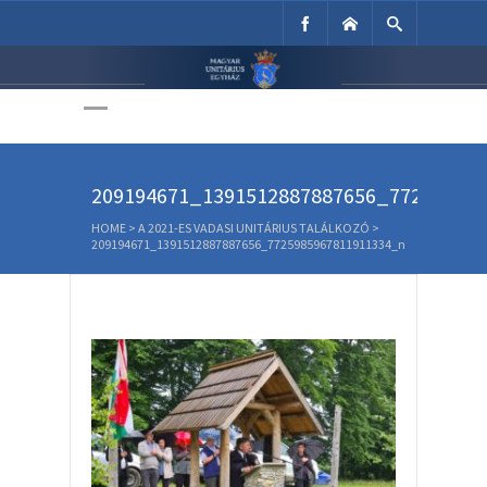
Unitárius Egyház
Weboldala
209194671_1391512887887656_77259859
HOME
>
A 2021-ES VADASI UNITÁRIUS TALÁLKOZÓ
>
209194671_1391512887887656_7725985967811911334_n