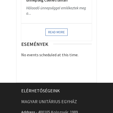
ünnepség Csehétfalván
Hálaadó ünnepséggel emlékeztek meg
a...
READ MORE
ESEMÉNYEK
No events scheduled at this time.
ELÉRHETŐSÉGEINK
MAGYAR UNITÁRIUS EGYHÁZ
Address
-
400105 Kolozsvár, 1989.