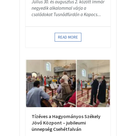
Július 30. és augusztus 2. között immár
negyedik alkalommal várja a
családokat Tusnádfürdőn a Kapocs...
READ MORE
Tízéves a Hagyományos Székely
Jövő Központ – jubileumi
ünnepség Csehétfalván