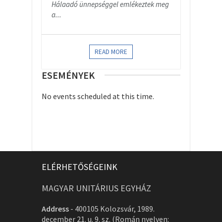
Hálaadó ünnepséggel emlékeztek meg
a...
READ MORE
ESEMÉNYEK
No events scheduled at this time.
ELÉRHETŐSÉGEINK
MAGYAR UNITÁRIUS EGYHÁZ
Address
-
400105 Kolozsvár, 1989.
december 21. u. 9. sz. (Román nyelven: