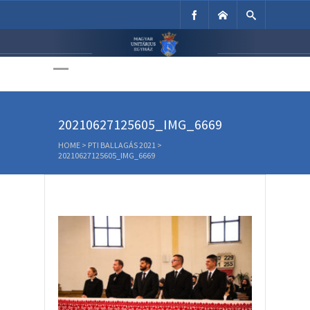
Unitárius Egyház
Weboldala
20210627125605_IMG_6669
HOME
>
PTI BALLAGÁS 2021
>
20210627125605_IMG_6669