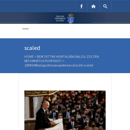
Unitárius Egyház
Weboldala
1884548balogzoltanpuspokkeavatas18-
scaled
HOME
>
BEIKTATTÁK HIVATALÁBA BALOG ZOLTÁN
REFORMÁTUS PÜSPÖKÖT
>
1884548balogzoltanpuspokkeavatas18-scaled