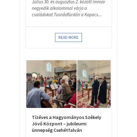
Július 30. és augusztus 2. között immár
negyedik alkalommal várja a
családokat Tusnádfürdőn a Kapocs...
READ MORE
Tízéves a Hagyományos Székely
Jövő Központ – jubileumi
ünnepség Csehétfalván