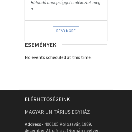
Hálaadó ünnepséggel emlékeztek meg
a...
READ MORE
ESEMÉNYEK
No events scheduled at this time.
ELÉRHETŐSÉGEINK
MAGYAR UNITÁRIUS EGYHÁZ
Address
-
400105 Kolozsvár, 1989.
december 21. u. 9. sz. (Román nyelven: