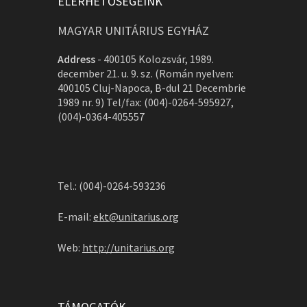
ELÉRHETŐSÉGEINK
MAGYAR UNITÁRIUS EGYHÁZ
Address
-
400105 Kolozsvár, 1989.
december 21. u. 9. sz. (Román nyelven:
400105 Cluj-Napoca, B-dul 21 Decembrie
1989 nr. 9) Tel/fax: (004)-0264-595927,
(004)-0364-405557
Tel.: (004)-0264-593236
E-mail:
ekt@unitarius.org
Web:
http://unitarius.org
TÁMOGATÓK