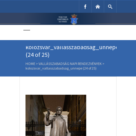
Unitárius Egyház
Weboldala
kolozsvar_vallasszabadsag_unnepe
(24 of 25)
HOME
>
VALLÁSSZABADSÁG NAPI RENDEZVÉNYEK
>
kolozsvar_vallasszabadsag_unnepe (24 of 25)