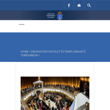
Unitárius Egyház
Weboldala
HOME
>
EMLÉKISTENTISZTELET ÉS TEMPLOMAVATÓ
TEMESVÁRON
>