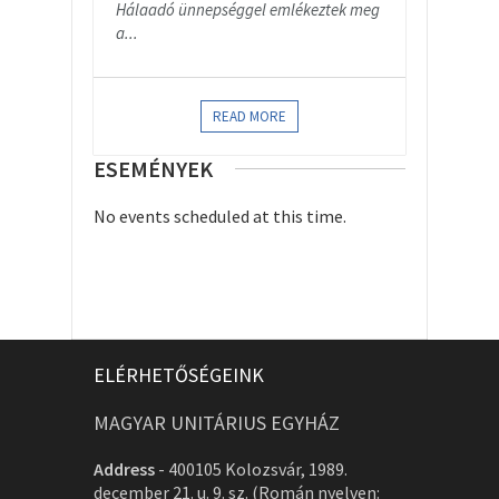
Hálaadó ünnepséggel emlékeztek meg
a...
READ MORE
ESEMÉNYEK
No events scheduled at this time.
ELÉRHETŐSÉGEINK
MAGYAR UNITÁRIUS EGYHÁZ
Address
-
400105 Kolozsvár, 1989.
december 21. u. 9. sz. (Román nyelven: