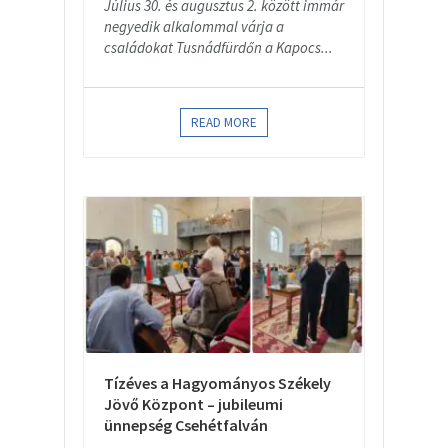
Július 30. és augusztus 2. között immár
negyedik alkalommal várja a
családokat Tusnádfürdőn a Kapocs...
READ MORE
Tízéves a Hagyományos Székely
Jövő Központ – jubileumi
ünnepség Csehétfalván