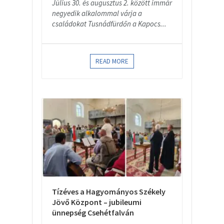
Július 30. és augusztus 2. között immár
negyedik alkalommal várja a
családokat Tusnádfürdőn a Kapocs...
READ MORE
Tízéves a Hagyományos Székely
Jövő Központ – jubileumi
ünnepség Csehétfalván