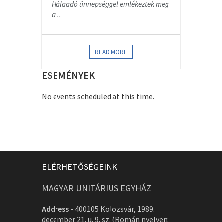
Hálaadó ünnepséggel emlékeztek meg
a...
READ MORE
ESEMÉNYEK
No events scheduled at this time.
ELÉRHETŐSÉGEINK
MAGYAR UNITÁRIUS EGYHÁZ
Address
-
400105 Kolozsvár, 1989.
december 21. u. 9. sz. (Román nyelven: