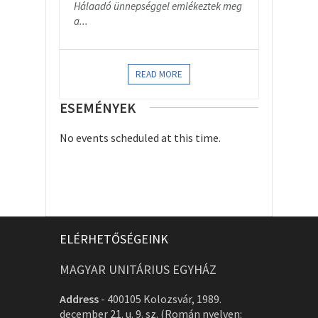
Hálaadó ünnepséggel emlékeztek meg
a...
READ MORE
ESEMÉNYEK
No events scheduled at this time.
ELÉRHETŐSÉGEINK
MAGYAR UNITÁRIUS EGYHÁZ
Address
-
400105 Kolozsvár, 1989.
december 21. u. 9. sz. (Román nyelven: