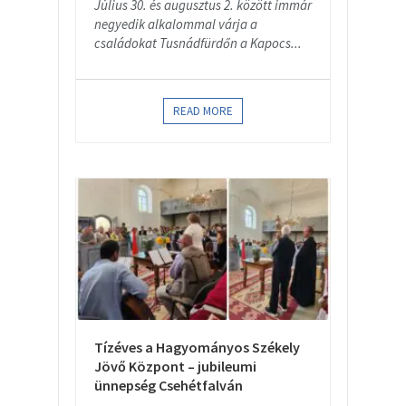
Július 30. és augusztus 2. között immár
negyedik alkalommal várja a
családokat Tusnádfürdőn a Kapocs...
READ MORE
Tízéves a Hagyományos Székely
Jövő Központ – jubileumi
ünnepség Csehétfalván