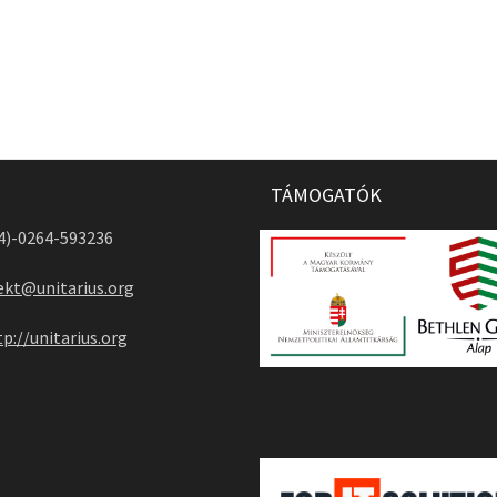
TÁMOGATÓK
04)-0264-593236
ekt@unitarius.org
tp://unitarius.org