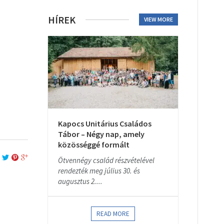
HÍREK
VIEW MORE
Kapocs Unitárius Családos
Tábor – Négy nap, amely
közösséggé formált
Ötvennégy család részvételével
rendezték meg július 30. és
augusztus 2....
READ MORE