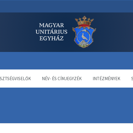
dala
SZTSÉGVISELŐK
NÉV- ÉS CÍMJEGYZÉK
INTÉZMÉNYEK