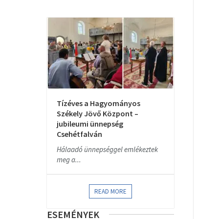
Tízéves a Hagyományos
Székely Jövő Központ –
jubileumi ünnepség
Csehétfalván
Hálaadó ünnepséggel emlékeztek
meg a...
READ MORE
ESEMÉNYEK