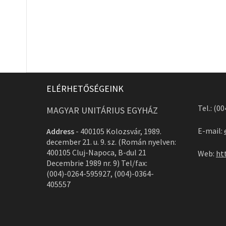
ELÉRHETŐSÉGEINK
Tel.: (0
MAGYAR UNITÁRIUS EGYHÁZ
E-mail:
Address
-
400105 Kolozsvár, 1989.
december 21. u. 9. sz. (Román nyelven:
400105 Cluj-Napoca, B-dul 21
Web:
ht
Decembrie 1989 nr. 9) Tel/fax:
(004)-0264-595927, (004)-0364-
405557