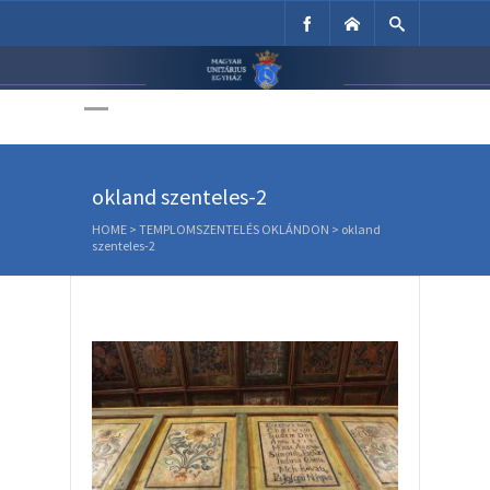
Unitárius Egyház
Weboldala
okland szenteles-2
HOME
>
TEMPLOMSZENTELÉS OKLÁNDON
>
okland
szenteles-2