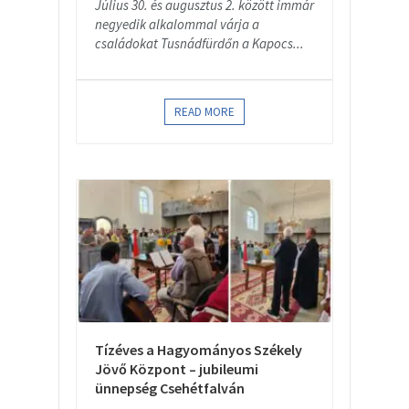
Július 30. és augusztus 2. között immár
negyedik alkalommal várja a
családokat Tusnádfürdőn a Kapocs...
READ MORE
Tízéves a Hagyományos Székely
Jövő Központ – jubileumi
ünnepség Csehétfalván