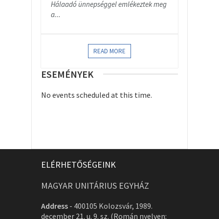
Hálaadó ünnepséggel emlékeztek meg
a...
READ MORE
ESEMÉNYEK
No events scheduled at this time.
ELÉRHETŐSÉGEINK
MAGYAR UNITÁRIUS EGYHÁZ
Address
-
400105 Kolozsvár, 1989.
december 21. u. 9. sz. (Román nyelven: