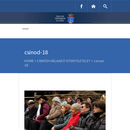
Unitárius Egyház
Weboldala
csinod-18
HOME
>
CSINÓDI HÁLAADÓ ISTENTISZTELET
>
csinod-
18