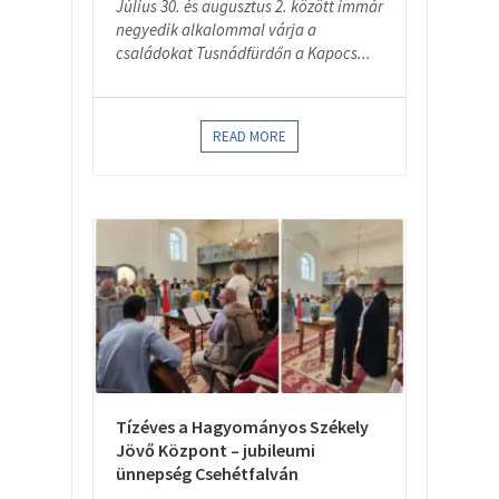
Július 30. és augusztus 2. között immár
negyedik alkalommal várja a
családokat Tusnádfürdőn a Kapocs...
READ MORE
Tízéves a Hagyományos Székely
Jövő Központ – jubileumi
ünnepség Csehétfalván