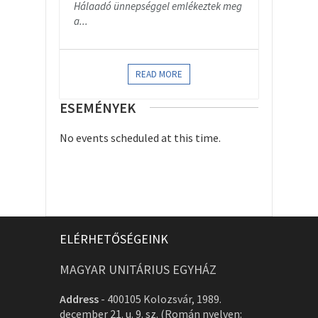
Hálaadó ünnepséggel emlékeztek meg
a...
READ MORE
ESEMÉNYEK
No events scheduled at this time.
ELÉRHETŐSÉGEINK
MAGYAR UNITÁRIUS EGYHÁZ
Address
-
400105 Kolozsvár, 1989.
december 21. u. 9. sz. (Román nyelven: