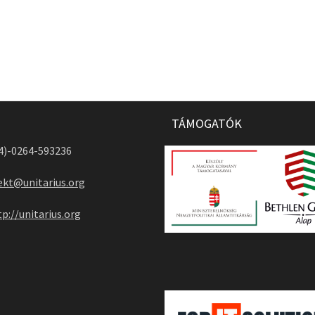
TÁMOGATÓK
04)-0264-593236
ekt@unitarius.org
tp://unitarius.org