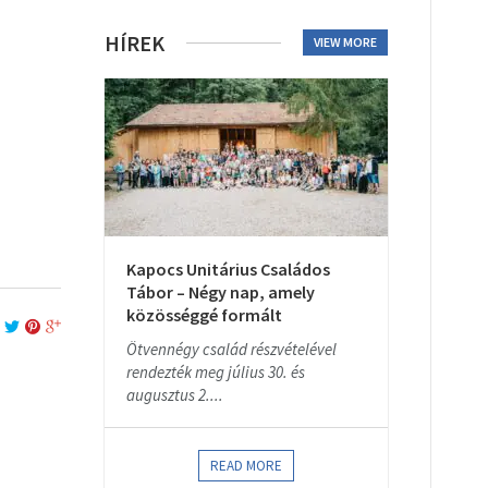
HÍREK
VIEW MORE
Kapocs Unitárius Családos
Tábor – Négy nap, amely
közösséggé formált
Ötvennégy család részvételével
rendezték meg július 30. és
augusztus 2....
READ MORE