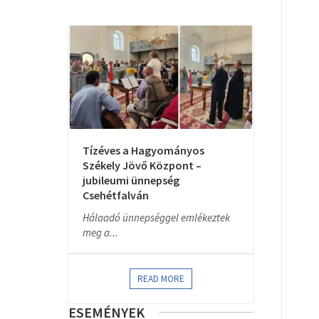
Tízéves a Hagyományos
Székely Jövő Központ –
jubileumi ünnepség
Csehétfalván
Hálaadó ünnepséggel emlékeztek
meg a...
READ MORE
ESEMÉNYEK