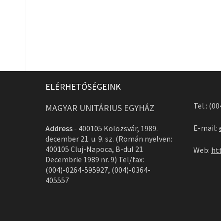
ELÉRHETŐSÉGEINK
Tel.: (0
MAGYAR UNITÁRIUS EGYHÁZ
E-mail:
Address
-
400105 Kolozsvár, 1989.
december 21. u. 9. sz. (Román nyelven:
400105 Cluj-Napoca, B-dul 21
Web:
ht
Decembrie 1989 nr. 9) Tel/fax:
(004)-0264-595927, (004)-0364-
405557