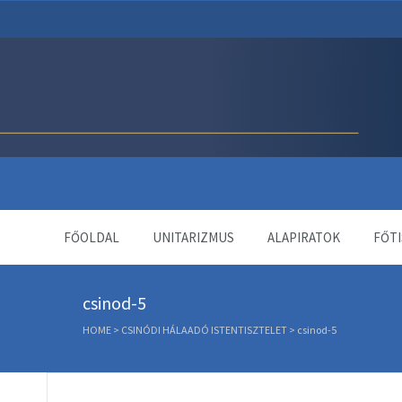
Unitárius Egyház Webol
FŐOLDAL
UNITARIZMUS
ALAPIRATOK
FŐTI
csinod-5
HOME
>
CSINÓDI HÁLAADÓ ISTENTISZTELET
>
csinod-5