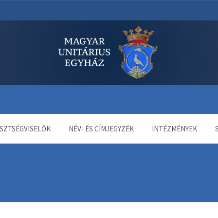
dala
SZTSÉGVISELŐK
NÉV- ÉS CÍMJEGYZÉK
INTÉZMÉNYEK