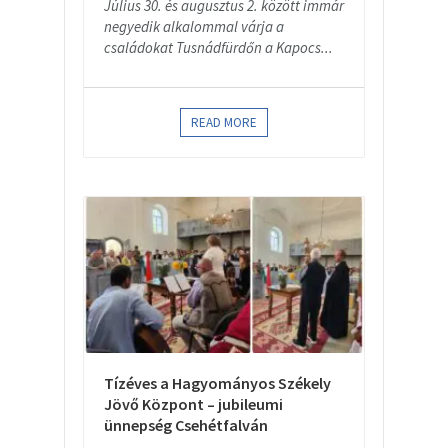
Július 30. és augusztus 2. között immár
negyedik alkalommal várja a
családokat Tusnádfürdőn a Kapocs...
READ MORE
Tízéves a Hagyományos Székely
Jövő Központ – jubileumi
ünnepség Csehétfalván