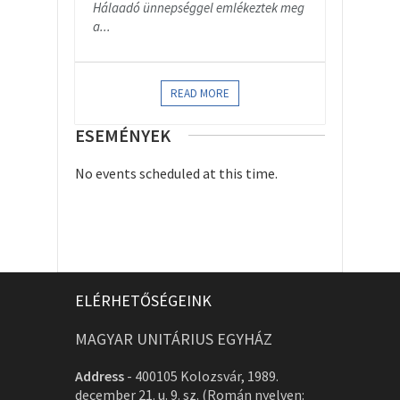
Hálaadó ünnepséggel emlékeztek meg
a...
READ MORE
ESEMÉNYEK
No events scheduled at this time.
ELÉRHETŐSÉGEINK
MAGYAR UNITÁRIUS EGYHÁZ
Address
-
400105 Kolozsvár, 1989.
december 21. u. 9. sz. (Román nyelven: