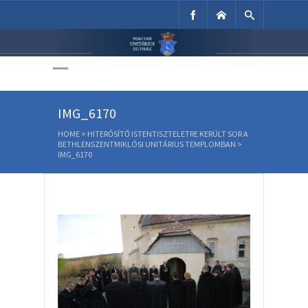
Unitárius Egyház
Weboldala
IMG_6170
HOME
>
HITERŐSÍTŐ ISTENTISZTELETRE KERÜLT SOR A
BETHLENSZENTMIKLÓSI UNITÁRIUS TEMPLOMBAN
>
IMG_6170