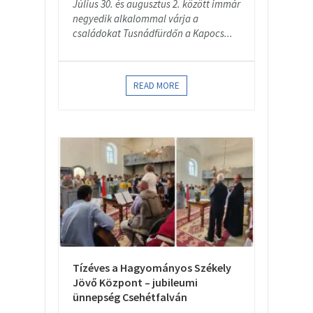
Július 30. és augusztus 2. között immár
negyedik alkalommal várja a
családokat Tusnádfürdőn a Kapocs...
READ MORE
Tízéves a Hagyományos Székely
Jövő Központ – jubileumi
ünnepség Csehétfalván