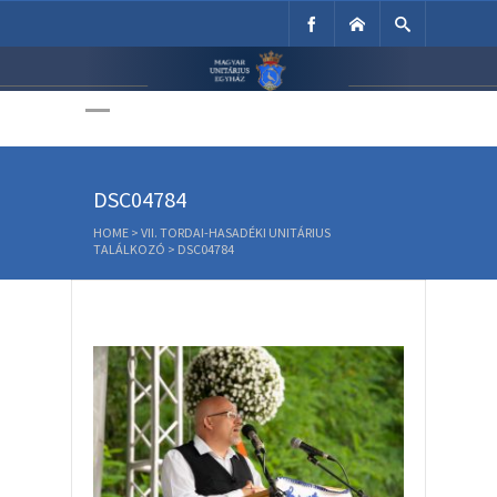
Unitárius Egyház
Weboldala
DSC04784
HOME
>
VII. TORDAI-HASADÉKI UNITÁRIUS
TALÁLKOZÓ
>
DSC04784