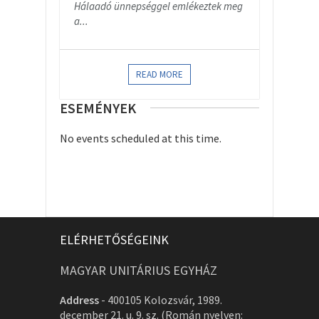
Hálaadó ünnepséggel emlékeztek meg
a...
READ MORE
ESEMÉNYEK
No events scheduled at this time.
ELÉRHETŐSÉGEINK
MAGYAR UNITÁRIUS EGYHÁZ
Address
-
400105 Kolozsvár, 1989.
december 21. u. 9. sz. (Román nyelven: