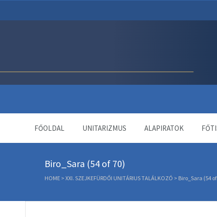
Unitárius Egyház Webol
FŐOLDAL
UNITARIZMUS
ALAPIRATOK
FŐTI
Biro_Sara (54 of 70)
HOME
>
XXI. SZEJKEFÜRDŐI UNITÁRIUS TALÁLKOZÓ
>
Biro_Sara (54 of