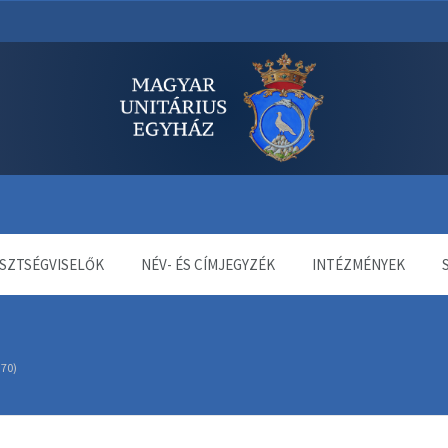
dala
SZTSÉGVISELŐK
NÉV- ÉS CÍMJEGYZÉK
INTÉZMÉNYEK
 70)