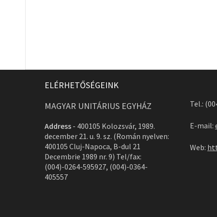
ELÉRHETŐSÉGEINK
Tel.: (0
MAGYAR UNITÁRIUS EGYHÁZ
E-mail:
Address
-
400105 Kolozsvár, 1989.
december 21. u. 9. sz. (Román nyelven:
400105 Cluj-Napoca, B-dul 21
Web:
ht
Decembrie 1989 nr. 9) Tel/fax:
(004)-0264-595927, (004)-0364-
405557