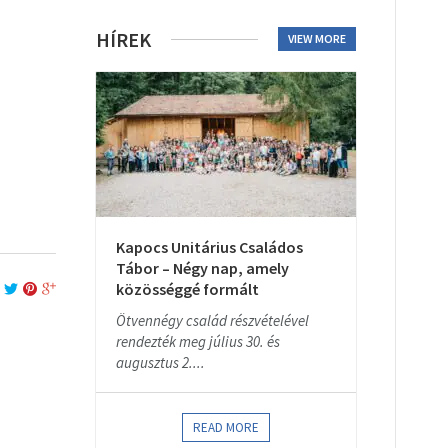
HÍREK
VIEW MORE
Kapocs Unitárius Családos
Tábor – Négy nap, amely
közösséggé formált
Ötvennégy család részvételével
rendezték meg július 30. és
augusztus 2....
READ MORE