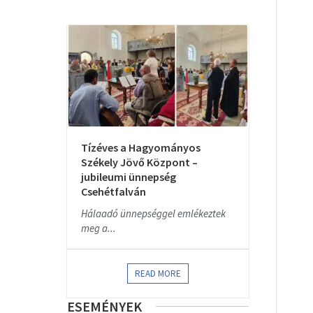
Tízéves a Hagyományos
Székely Jövő Központ –
jubileumi ünnepség
Csehétfalván
Hálaadó ünnepséggel emlékeztek
meg a...
READ MORE
ESEMÉNYEK