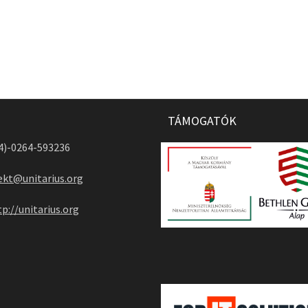
TÁMOGATÓK
04)-0264-593236
ekt@unitarius.org
tp://unitarius.org