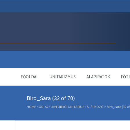
Unitárius Egyház Webol
FŐOLDAL
UNITARIZMUS
ALAPIRATOK
FŐTI
Biro_Sara (32 of 70)
HOME
>
XXI. SZEJKEFÜRDŐI UNITÁRIUS TALÁLKOZÓ
>
Biro_Sara (32 of