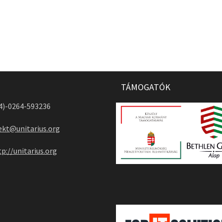
TÁMOGATÓK
04)-0264-593236
ekt@unitarius.org
tp://unitarius.org