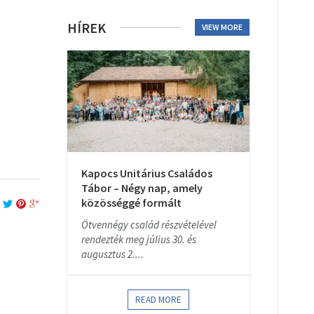
HÍREK
VIEW MORE
Kapocs Unitárius Családos
Tábor – Négy nap, amely
közösséggé formált
Ötvennégy család részvételével
rendezték meg július 30. és
augusztus 2....
READ MORE