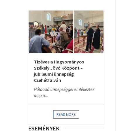
Tízéves a Hagyományos
Székely Jövő Központ –
jubileumi ünnepség
Csehétfalván
Hálaadó ünnepséggel emlékeztek
meg a...
READ MORE
ESEMÉNYEK