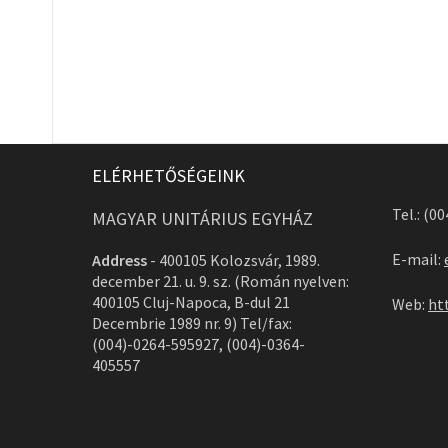
ELÉRHETŐSÉGEINK
Tel.: (0
MAGYAR UNITÁRIUS EGYHÁZ
E-mail:
Address
-
400105 Kolozsvár, 1989.
december 21. u. 9. sz. (Román nyelven:
400105 Cluj-Napoca, B-dul 21
Web:
ht
Decembrie 1989 nr. 9) Tel/fax:
(004)-0264-595927, (004)-0364-
405557