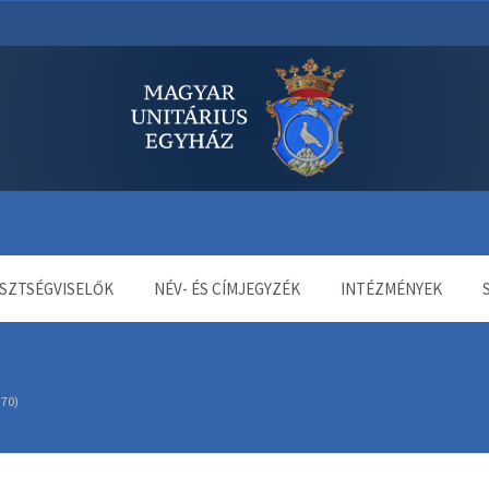
dala
SZTSÉGVISELŐK
NÉV- ÉS CÍMJEGYZÉK
INTÉZMÉNYEK
 70)