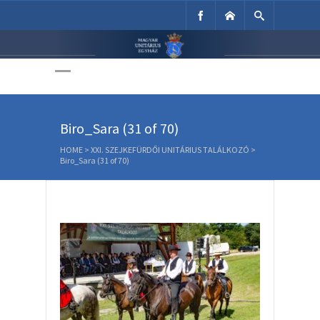
Unitárius Egyház
Weboldala
Biro_Sara (31 of 70)
HOME
>
XXI. SZEJKEFÜRDŐI UNITÁRIUS TALÁLKOZÓ
>
Biro_Sara (31 of 70)