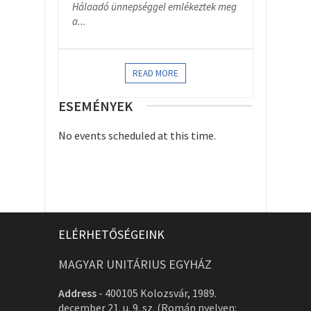
Hálaadó ünnepséggel emlékeztek meg
a...
READ MORE
ESEMÉNYEK
No events scheduled at this time.
ELÉRHETŐSÉGEINK
MAGYAR UNITÁRIUS EGYHÁZ
Address
-
400105 Kolozsvár, 1989.
december 21. u. 9. sz. (Román nyelven: