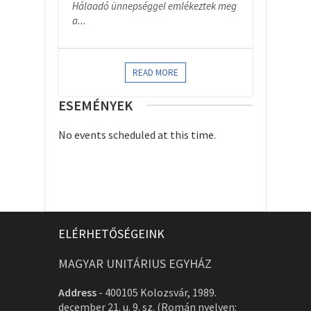
Hálaadó ünnepséggel emlékeztek meg
a...
READ MORE
ESEMÉNYEK
No events scheduled at this time.
ELÉRHETŐSÉGEINK
MAGYAR UNITÁRIUS EGYHÁZ
Address
-
400105 Kolozsvár, 1989.
december 21. u. 9. sz. (Román nyelven: