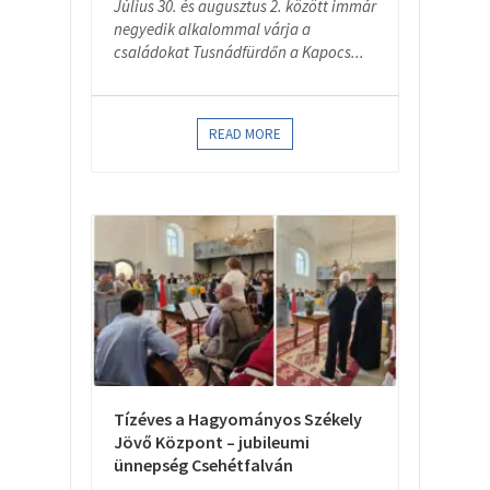
Július 30. és augusztus 2. között immár
negyedik alkalommal várja a
családokat Tusnádfürdőn a Kapocs...
READ MORE
Tízéves a Hagyományos Székely
Jövő Központ – jubileumi
ünnepség Csehétfalván