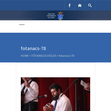
Unitárius Egyház
Weboldala
fotanacs-78
HOME
>
FŐTANÁCSI GYŰLÉS
>
fotanacs-78