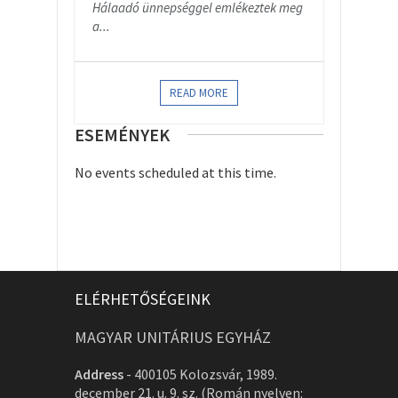
Hálaadó ünnepséggel emlékeztek meg
a...
READ MORE
ESEMÉNYEK
No events scheduled at this time.
ELÉRHETŐSÉGEINK
MAGYAR UNITÁRIUS EGYHÁZ
Address
-
400105 Kolozsvár, 1989.
december 21. u. 9. sz. (Román nyelven: