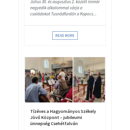
Július 30. és augusztus 2. között immár
negyedik alkalommal várja a
családokat Tusnádfürdőn a Kapocs...
READ MORE
Tízéves a Hagyományos Székely
Jövő Központ – jubileumi
ünnepség Csehétfalván