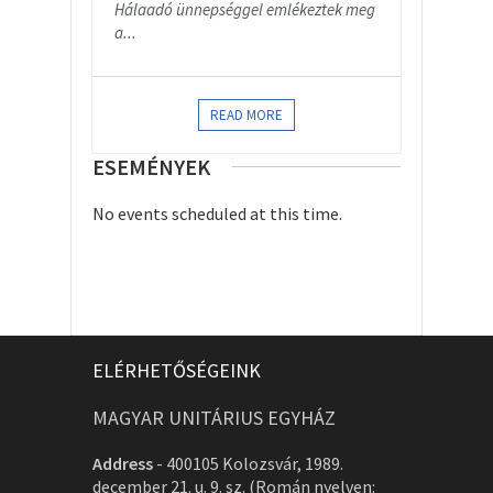
Hálaadó ünnepséggel emlékeztek meg
a...
READ MORE
ESEMÉNYEK
No events scheduled at this time.
ELÉRHETŐSÉGEINK
MAGYAR UNITÁRIUS EGYHÁZ
Address
-
400105 Kolozsvár, 1989.
december 21. u. 9. sz. (Román nyelven: