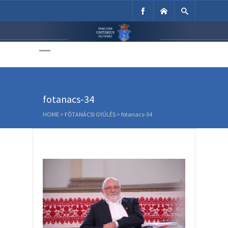
Unitárius Egyház
Weboldala
fotanacs-34
HOME
>
FŐTANÁCSI GYŰLÉS
>
fotanacs-34