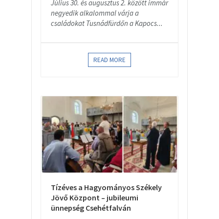
Július 30. és augusztus 2. között immár
negyedik alkalommal várja a
családokat Tusnádfürdőn a Kapocs...
READ MORE
Tízéves a Hagyományos Székely
Jövő Központ – jubileumi
ünnepség Csehétfalván