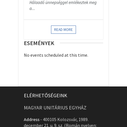
Hálaadó ünnepséggel emlékeztek meg
a...
READ MORE
ESEMÉNYEK
No events scheduled at this time.
ELÉRHETŐSÉGEINK
MAGYAR UNITÁRIUS EGYHÁZ
Address
-
400105 Kolozsvár, 1989.
december 21. u. 9. sz. (Román nyelven: