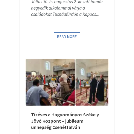
Július 30. és augusztus 2. között immár
negyedik alkalommal várja a
családokat Tusnádfürdőn a Kapocs...
READ MORE
Tízéves a Hagyományos Székely
Jövő Központ – jubileumi
ünnepség Csehétfalván