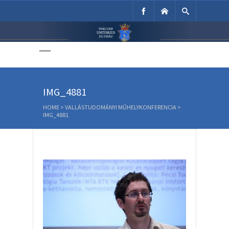
Unitárius Egyház
Weboldala
IMG_4881
HOME
>
VALLÁSTUDOMÁNYI MŰHELYKONFERENCIA
>
IMG_4881