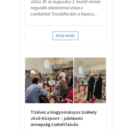
Július 30. és augusztus 2. között immár
negyedik alkalommal várja a
családokat Tusnádfürdőn a Kapocs...
READ MORE
Tízéves a Hagyományos Székely
Jövő Központ – jubileumi
ünnepség Csehétfalván