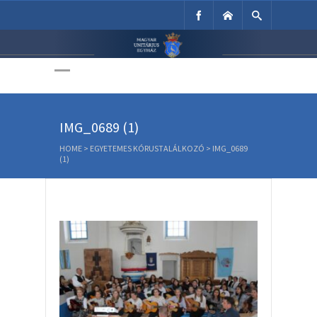
Unitárius Egyház
Weboldala
IMG_0689 (1)
HOME
>
EGYETEMES KÓRUSTALÁLKOZÓ
>
IMG_0689
(1)