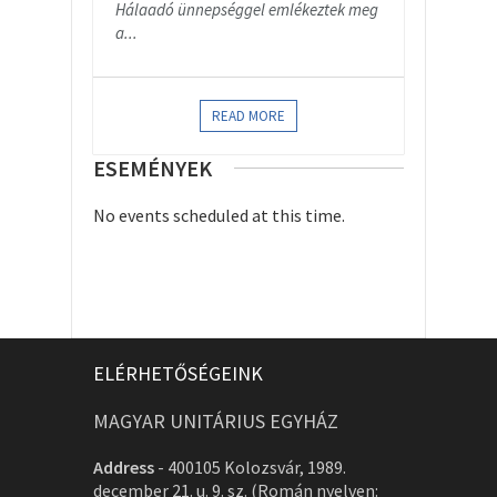
Hálaadó ünnepséggel emlékeztek meg
a...
READ MORE
ESEMÉNYEK
No events scheduled at this time.
ELÉRHETŐSÉGEINK
MAGYAR UNITÁRIUS EGYHÁZ
Address
-
400105 Kolozsvár, 1989.
december 21. u. 9. sz. (Román nyelven: