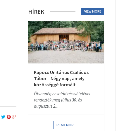
HÍREK
VIEW MORE
Kapocs Unitárius Családos
Tábor – Négy nap, amely
közösséggé formált
Ötvennégy család részvételével
rendezték meg július 30. és
augusztus 2....
READ MORE