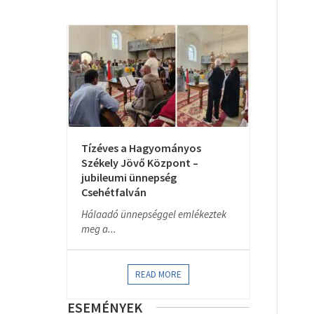
Tízéves a Hagyományos
Székely Jövő Központ –
jubileumi ünnepség
Csehétfalván
Hálaadó ünnepséggel emlékeztek
meg a...
READ MORE
ESEMÉNYEK