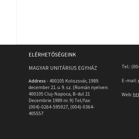
ELÉRHETŐSÉGEINK
Tel.: (0
MAGYAR UNITÁRIUS EGYHÁZ
E-mail:
Address
-
400105 Kolozsvár, 1989.
december 21. u. 9. sz. (Román nyelven:
400105 Cluj-Napoca, B-dul 21
Web:
ht
Decembrie 1989 nr. 9) Tel/fax:
(004)-0264-595927, (004)-0364-
405557