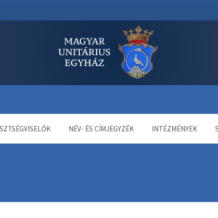
dala
SZTSÉGVISELŐK
NÉV- ÉS CÍMJEGYZÉK
INTÉZMÉNYEK