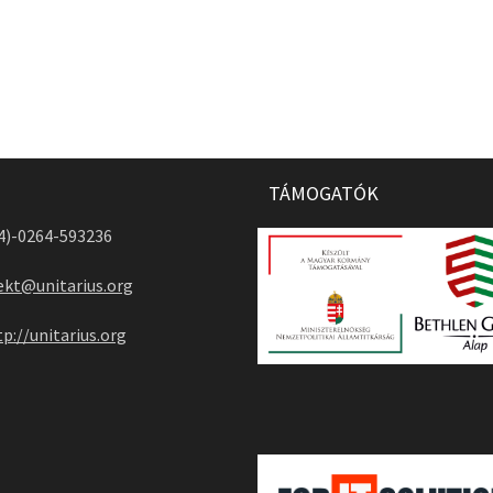
TÁMOGATÓK
04)-0264-593236
ekt@unitarius.org
tp://unitarius.org