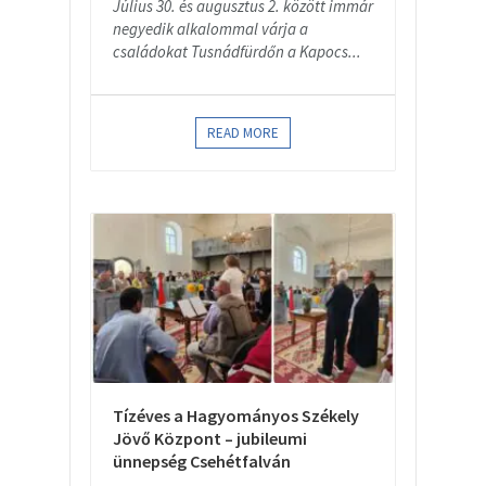
Július 30. és augusztus 2. között immár
negyedik alkalommal várja a
családokat Tusnádfürdőn a Kapocs...
READ MORE
Tízéves a Hagyományos Székely
Jövő Központ – jubileumi
ünnepség Csehétfalván