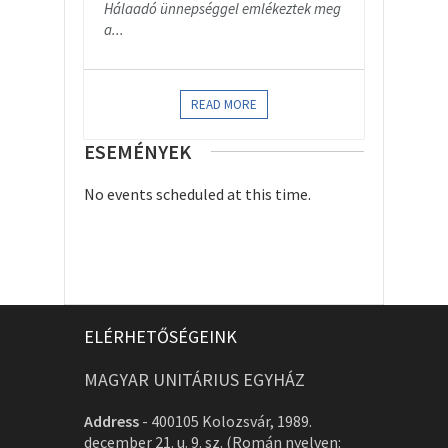
Hálaadó ünnepséggel emlékeztek meg
a...
READ MORE
ESEMÉNYEK
No events scheduled at this time.
ELÉRHETŐSÉGEINK
MAGYAR UNITÁRIUS EGYHÁZ
Address
-
400105 Kolozsvár, 1989.
december 21. u. 9. sz. (Román nyelven: