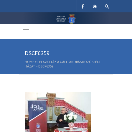
Unitárius Egyház
Weboldala
DSCF6359
HOME
>
FELAVATTÁK A GÁLFI ANDRÁS KÖZÖSSÉGI
HÁZAT
>
DSCF6359