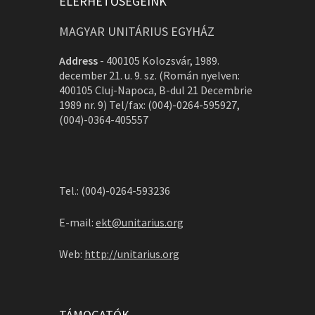
ELÉRHETŐSÉGEINK
MAGYAR UNITÁRIUS EGYHÁZ
Address
-
400105 Kolozsvár, 1989.
december 21. u. 9. sz. (Román nyelven:
400105 Cluj-Napoca, B-dul 21 Decembrie
1989 nr. 9) Tel/fax: (004)-0264-595927,
(004)-0364-405557
Tel.: (004)-0264-593236
E-mail:
ekt@unitarius.org
Web:
http://unitarius.org
TÁMOGATÓK