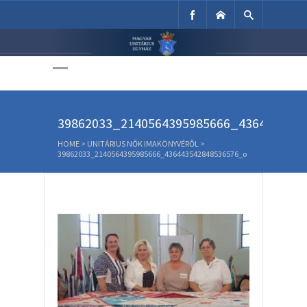
Unitárius Egyház
Weboldala
39862033_2140564395985666_436443542
HOME
>
UNITÁRIUS NŐK IMAKÖNYVÉRŐL
>
39862033_2140564395985666_436443542848536576_o