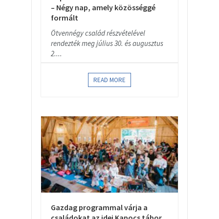
– Négy nap, amely közösséggé
formált
Ötvennégy család részvételével
rendezték meg július 30. és augusztus
2....
READ MORE
Gazdag programmal várja a
családokat az idei Kapocs tábor