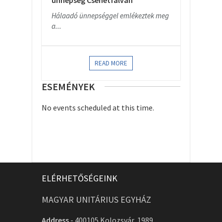
ünnepség Csehétfalván
Hálaadó ünnepséggel emlékeztek meg
a...
READ MORE
ESEMÉNYEK
No events scheduled at this time.
ELÉRHETŐSÉGEINK
MAGYAR UNITÁRIUS EGYHÁZ
Address
-
400105 Kolozsvár, 1989.