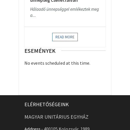
ünnepség Csehétfalván
Hálaadó ünnepséggel emlékeztek meg
a...
READ MORE
ESEMÉNYEK
No events scheduled at this time.
ELÉRHETŐSÉGEINK
MAGYAR UNITÁRIUS EGYHÁZ
Address
-
400105 Kolozsvár, 1989.