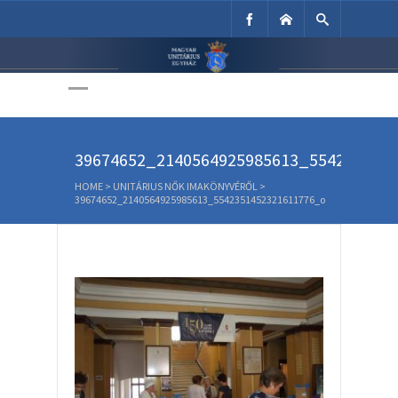
Unitárius Egyház
Weboldala
39674652_2140564925985613_554235145
HOME
>
UNITÁRIUS NŐK IMAKÖNYVÉRŐL
>
39674652_2140564925985613_5542351452321611776_o