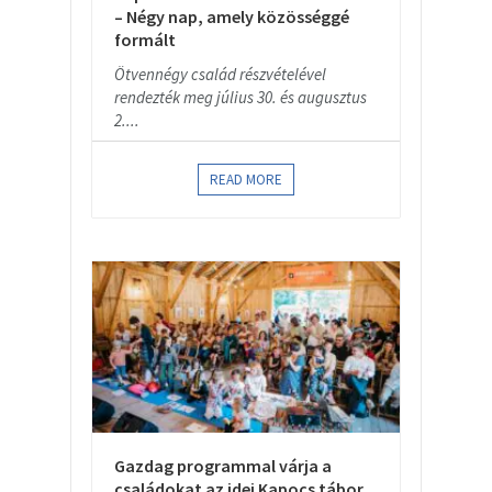
– Négy nap, amely közösséggé
formált
Ötvennégy család részvételével
rendezték meg július 30. és augusztus
2....
READ MORE
Gazdag programmal várja a
családokat az idei Kapocs tábor