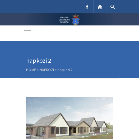
Unitárius Egyház
Weboldala
napkozi 2
HOME
>
NAPKÖZI
>
napkozi 2