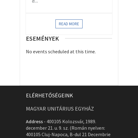
a...
READ MORE
ESEMÉNYEK
No events scheduled at this time.
ELÉRHETŐSÉGEINK
MAGYAR UNITÁRIUS EGYHÁZ
Address
-
400105 Kolozsvár, 1989.
december 21. u. 9. sz. (Román nyelven:
400105 Cluj-Napoca, B-dul 21 Decembrie