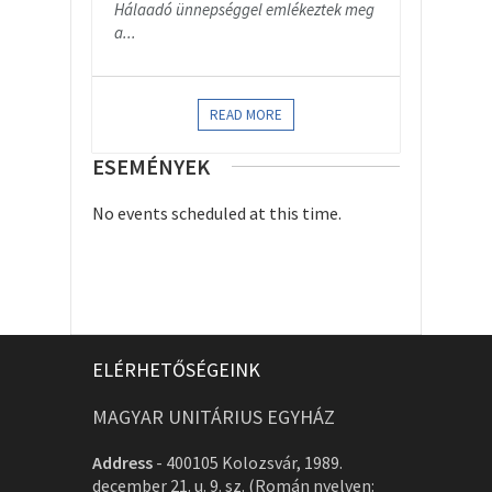
Hálaadó ünnepséggel emlékeztek meg
a...
READ MORE
ESEMÉNYEK
No events scheduled at this time.
ELÉRHETŐSÉGEINK
MAGYAR UNITÁRIUS EGYHÁZ
Address
-
400105 Kolozsvár, 1989.
december 21. u. 9. sz. (Román nyelven: