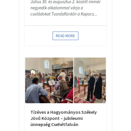
Július 30. és augusztus 2. között immár
negyedik alkalommal várja a
családokat Tusnádfürdőn a Kapocs...
READ MORE
Tízéves a Hagyományos Székely
Jövő Központ – jubileumi
ünnepség Csehétfalván