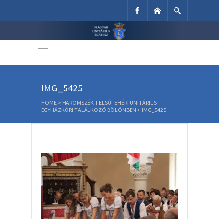
Unitárius Egyház
Weboldala
IMG_5425
HOME
>
HÁROMSZÉK-FELSŐFEHÉRI UNITÁRIUS
EGYHÁZKÖRI TALÁLKOZÓ BÖLÖNBEN
>
IMG_5425