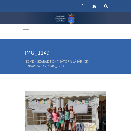
Unitárius Egyház
Weboldala
IMG_1249
HOME
>
SZABAD PONT SÁTOR A VÁSÁRHELYI
FORGATAGON
>
IMG_1249