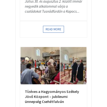
Július 30. és augusztus 2. között immár
negyedik alkalommal várja a
családokat Tusnádfürdőn a Kapocs...
READ MORE
Tízéves a Hagyományos Székely
Jövő Központ – jubileumi
ünnepség Csehétfalván