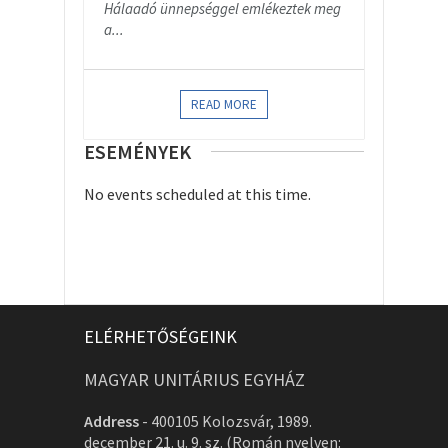
Hálaadó ünnepséggel emlékeztek meg
a...
READ MORE
ESEMÉNYEK
No events scheduled at this time.
ELÉRHETŐSÉGEINK
MAGYAR UNITÁRIUS EGYHÁZ
Address
-
400105 Kolozsvár, 1989.
december 21. u. 9. sz. (Román nyelven: