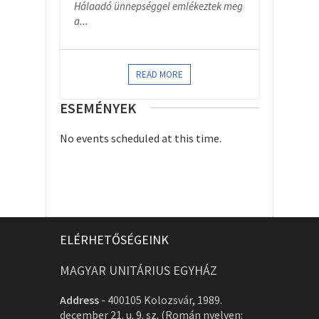
Hálaadó ünnepséggel emlékeztek meg
a...
READ MORE
ESEMÉNYEK
No events scheduled at this time.
ELÉRHETŐSÉGEINK
MAGYAR UNITÁRIUS EGYHÁZ
Address
-
400105 Kolozsvár, 1989.
december 21. u. 9. sz. (Román nyelven: