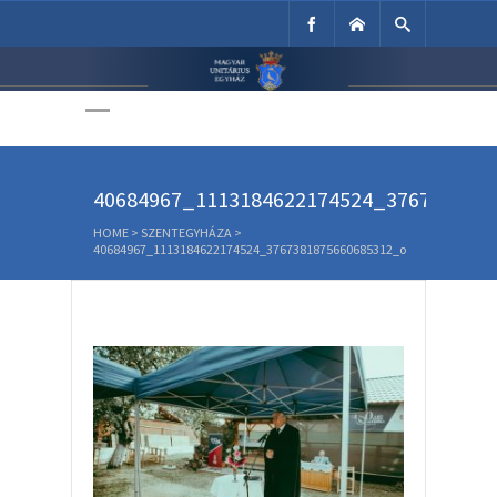
Unitárius Egyház
Weboldala
40684967_1113184622174524_376738187
HOME
>
SZENTEGYHÁZA
>
40684967_1113184622174524_3767381875660685312_o