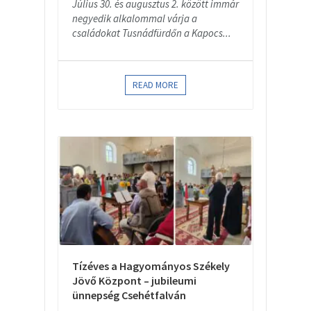
Július 30. és augusztus 2. között immár
negyedik alkalommal várja a
családokat Tusnádfürdőn a Kapocs...
READ MORE
Tízéves a Hagyományos Székely
Jövő Központ – jubileumi
ünnepség Csehétfalván