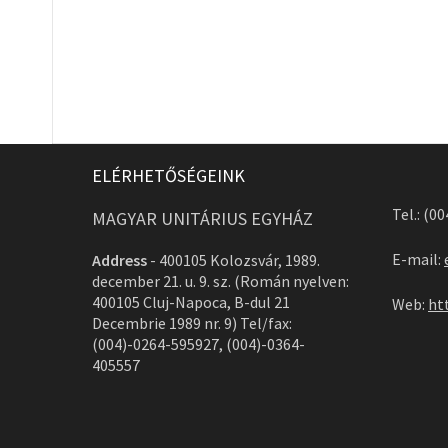
ELÉRHETŐSÉGEINK
Tel.: (0
MAGYAR UNITÁRIUS EGYHÁZ
E-mail:
Address
-
400105 Kolozsvár, 1989.
december 21. u. 9. sz. (Román nyelven:
400105 Cluj-Napoca, B-dul 21
Web:
ht
Decembrie 1989 nr. 9) Tel/fax:
(004)-0264-595927, (004)-0364-
405557