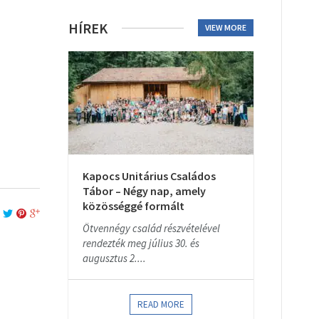
HÍREK
VIEW MORE
Kapocs Unitárius Családos
Tábor – Négy nap, amely
közösséggé formált
Ötvennégy család részvételével
rendezték meg július 30. és
augusztus 2....
READ MORE