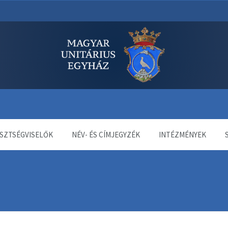
dala
SZTSÉGVISELŐK
NÉV- ÉS CÍMJEGYZÉK
INTÉZMÉNYEK