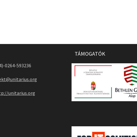
TÁMOGATÓK
04)-0264-593236
ekt@unitarius.org
tp://unitarius.org