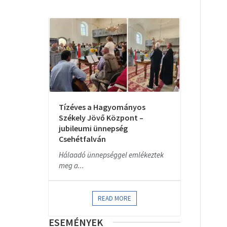
Tízéves a Hagyományos
Székely Jövő Központ –
jubileumi ünnepség
Csehétfalván
Hálaadó ünnepséggel emlékeztek
meg a...
READ MORE
ESEMÉNYEK