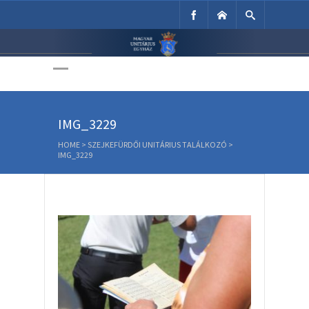
Unitárius Egyház
Weboldala
IMG_3229
HOME
>
SZEJKEFÜRDŐI UNITÁRIUS TALÁLKOZÓ
>
IMG_3229