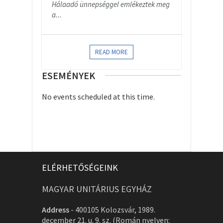
Hálaadó ünnepséggel emlékeztek meg
a...
READ MORE
ESEMÉNYEK
No events scheduled at this time.
ELÉRHETŐSÉGEINK
MAGYAR UNITÁRIUS EGYHÁZ
Address
-
400105 Kolozsvár, 1989.
december 21. u. 9. sz. (Román nyelven: