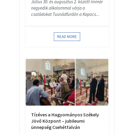
Július 30. és augusztus 2. között immár
negyedik alkalommal várja a
családokat Tusnádfürdőn a Kapocs...
READ MORE
Tízéves a Hagyományos Székely
Jövő Központ – jubileumi
ünnepség Csehétfalván