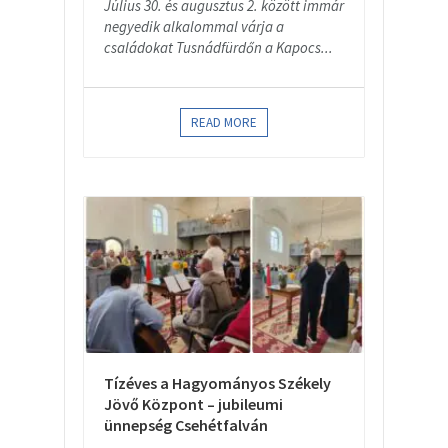
Július 30. és augusztus 2. között immár
negyedik alkalommal várja a
családokat Tusnádfürdőn a Kapocs...
READ MORE
Tízéves a Hagyományos Székely
Jövő Központ – jubileumi
ünnepség Csehétfalván