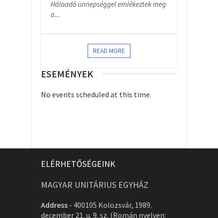
Hálaadó ünnepséggel emlékeztek meg
a...
READ MORE
ESEMÉNYEK
No events scheduled at this time.
ELÉRHETŐSÉGEINK
MAGYAR UNITÁRIUS EGYHÁZ
Address
-
400105 Kolozsvár, 1989.
december 21. u. 9. sz. (Román nyelven: