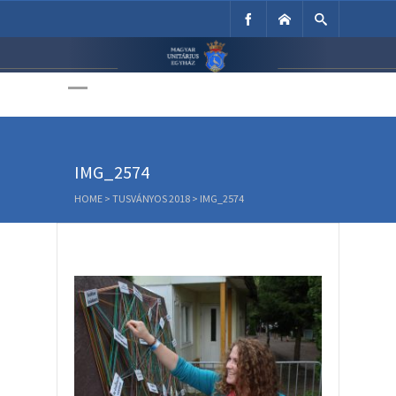
Unitárius Egyház
Weboldala
IMG_2574
HOME
>
TUSVÁNYOS 2018
>
IMG_2574