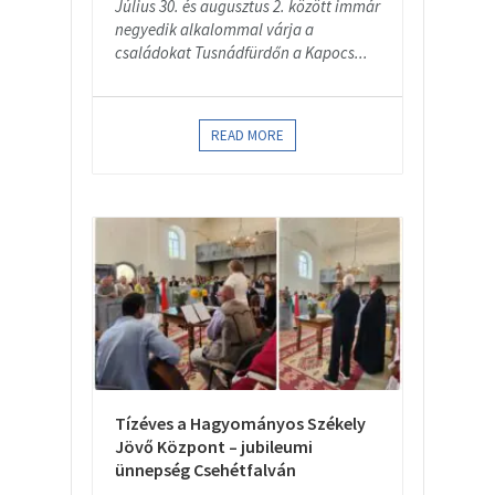
Július 30. és augusztus 2. között immár
negyedik alkalommal várja a
családokat Tusnádfürdőn a Kapocs...
READ MORE
Tízéves a Hagyományos Székely
Jövő Központ – jubileumi
ünnepség Csehétfalván