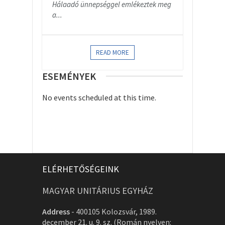
Hálaadó ünnepséggel emlékeztek meg
a...
READ MORE
ESEMÉNYEK
No events scheduled at this time.
ELÉRHETŐSÉGEINK
MAGYAR UNITÁRIUS EGYHÁZ
Address
-
400105 Kolozsvár, 1989.
december 21. u. 9. sz. (Román nyelven: