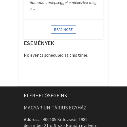
Hálaadó ünnepséggel emlékeztek meg
a...
READ MORE
ESEMÉNYEK
No events scheduled at this time.
ELÉRHETŐSÉGEINK
MAGYAR UNITÁRIUS EGYHÁZ
Address
-
400105 Kolozsvár, 1989.
december 21. u. 9. sz. (Román nyelven: