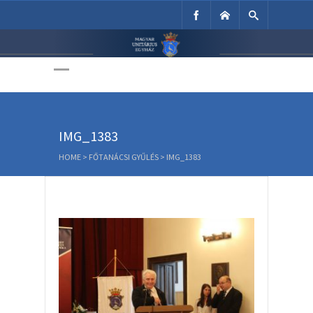
Unitárius Egyház
Weboldala
IMG_1383
HOME
>
FŐTANÁCSI GYŰLÉS
>
IMG_1383