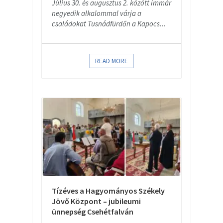
Július 30. és augusztus 2. között immár
negyedik alkalommal várja a
családokat Tusnádfürdőn a Kapocs...
READ MORE
Tízéves a Hagyományos Székely
Jövő Központ – jubileumi
ünnepség Csehétfalván