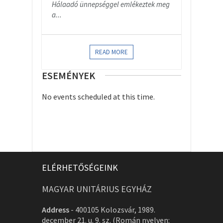
Hálaadó ünnepséggel emlékeztek meg
a...
READ MORE
ESEMÉNYEK
No events scheduled at this time.
ELÉRHETŐSÉGEINK
MAGYAR UNITÁRIUS EGYHÁZ
Address
-
400105 Kolozsvár, 1989.
december 21. u. 9. sz. (Román nyelven: