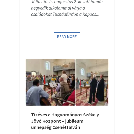
Július 30. és augusztus 2. között immár
negyedik alkalommal várja a
családokat Tusnádfürdőn a Kapocs...
READ MORE
Tízéves a Hagyományos Székely
Jövő Központ – jubileumi
ünnepség Csehétfalván