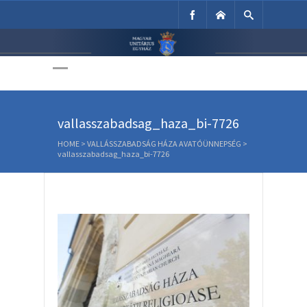
Unitárius Egyház
Weboldala
vallasszabadsag_haza_bi-7726
HOME
>
VALLÁSSZABADSÁG HÁZA AVATÓÜNNEPSÉG
>
vallasszabadsag_haza_bi-7726