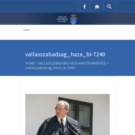
Unitárius Egyház
Weboldala
vallasszabadsag_haza_bi-7240
HOME
>
VALLÁSSZABADSÁG HÁZA AVATÓÜNNEPSÉG
>
vallasszabadsag_haza_bi-7240