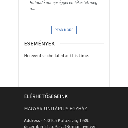
Hálaadó ünnepséggel emlékeztek meg
a...
READ MORE
ESEMÉNYEK
No events scheduled at this time.
ELÉRHETŐSÉGEINK
MAGYAR UNITÁRIUS EGYHÁZ
Address
-
400105 Kolozsvár, 1989.
december 21. u. 9. sz. (Román nyelven: