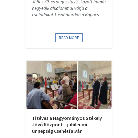
Július 30. és augusztus 2. között immár
negyedik alkalommal várja a
családokat Tusnádfürdőn a Kapocs...
READ MORE
Tízéves a Hagyományos Székely
Jövő Központ – jubileumi
ünnepség Csehétfalván