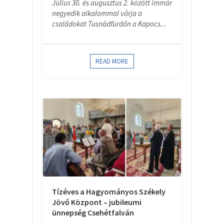
Július 30. és augusztus 2. között immár
negyedik alkalommal várja a
családokat Tusnádfürdőn a Kapocs...
READ MORE
Tízéves a Hagyományos Székely
Jövő Központ – jubileumi
ünnepség Csehétfalván