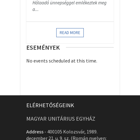
Hálaadó ünnepséggel emlékeztek meg
a...
READ MORE
ESEMÉNYEK
No events scheduled at this time.
ELÉRHETŐSÉGEINK
MAGYAR UNITÁRIUS EGYHÁZ
Address
-
400105 Kolozsvár, 1989.
december 21. u. 9. sz. (Román nyelven: