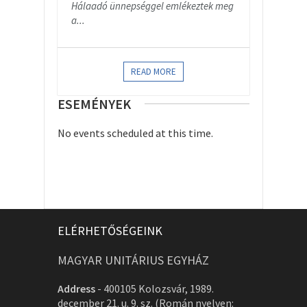
Hálaadó ünnepséggel emlékeztek meg
a...
READ MORE
ESEMÉNYEK
No events scheduled at this time.
ELÉRHETŐSÉGEINK
MAGYAR UNITÁRIUS EGYHÁZ
Address
-
400105 Kolozsvár, 1989.
december 21. u. 9. sz. (Román nyelven: