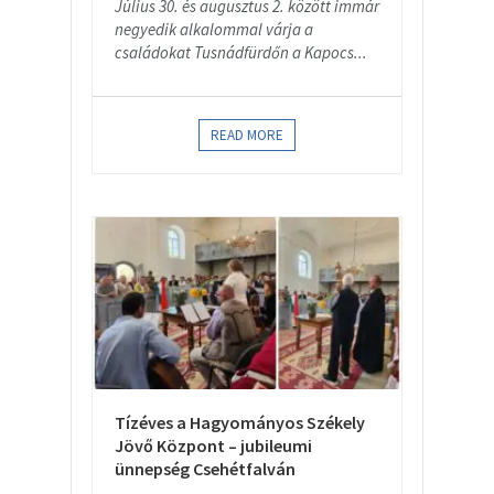
Július 30. és augusztus 2. között immár
negyedik alkalommal várja a
családokat Tusnádfürdőn a Kapocs...
READ MORE
Tízéves a Hagyományos Székely
Jövő Központ – jubileumi
ünnepség Csehétfalván