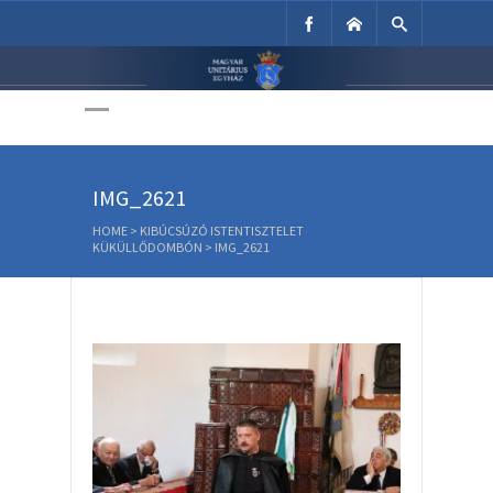
Unitárius Egyház
Weboldala
IMG_2621
HOME
>
KIBÚCSÚZÓ ISTENTISZTELET
KÜKÜLLŐDOMBÓN
>
IMG_2621