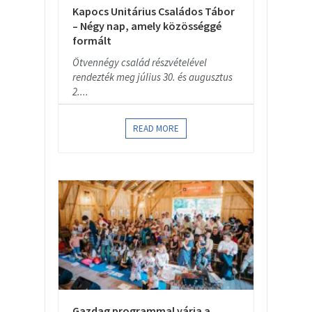
Kapocs Unitárius Családos Tábor
– Négy nap, amely közösséggé
formált
Ötvennégy család részvételével
rendezték meg július 30. és augusztus
2....
READ MORE
Gazdag programmal várja a