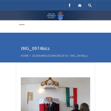
Unitárius Egyház
Weboldala
IMG_0974kics
HOME
>
JÓZAN MIKLÓS EMLÉKEZETE
>
IMG_0974kics