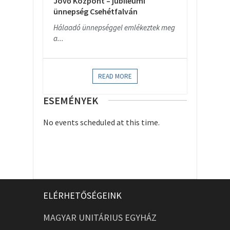
Jövő Központ – jubileumi
ünnepség Csehétfalván
Hálaadó ünnepséggel emlékeztek meg
a...
READ MORE
ESEMÉNYEK
No events scheduled at this time.
ELÉRHETŐSÉGEINK
MAGYAR UNITÁRIUS EGYHÁZ