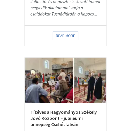
Július 30. és augusztus 2. között immár
negyedik alkalommal várja a
családokat Tusnádfürdőn a Kapocs...
READ MORE
Tízéves a Hagyományos Székely
Jövő Központ – jubileumi
ünnepség Csehétfalván