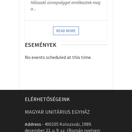
Hálaadó ünnepséggel emlékeztek meg
a...
READ MORE
ESEMÉNYEK
No events scheduled at this time.
ELÉRHETŐSÉGEINK
MAGYAR UNITÁRIUS EGYHÁZ
Address
-
400105 Kolozsvár, 1989.
december 21. u. 9. sz. (Román nyelven: