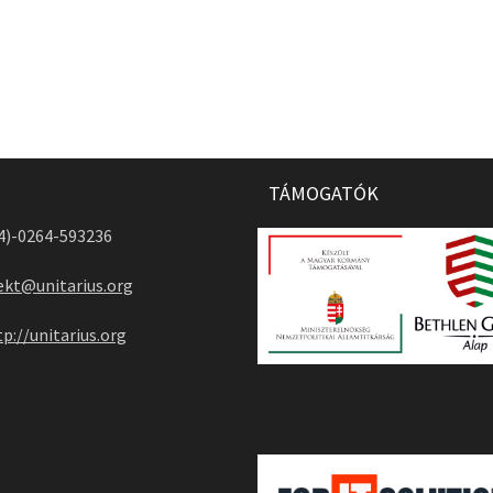
TÁMOGATÓK
04)-0264-593236
ekt@unitarius.org
tp://unitarius.org