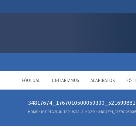
Unitárius Egyház Webol
FŐOLDAL
UNITARIZMUS
ALAPIRATOK
FŐTI
34817674_1767010500059390_521699881
HOME
>
IV. FIRTOSI UNITÁRIUS TALÁLKOZÓ
>
34817674_17670105000