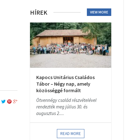
HÍREK
VIEW MORE
Kapocs Unitárius Családos
Tábor – Négy nap, amely
közösséggé formált
Ötvennégy család részvételével
rendezték meg július 30. és
augusztus 2....
READ MORE