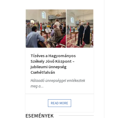
Tízéves a Hagyományos
Székely Jövő Központ –
jubileumi ünnepség
Csehétfalván
Hálaadó ünnepséggel emlékeztek
meg a...
READ MORE
ESEMÉNYEK