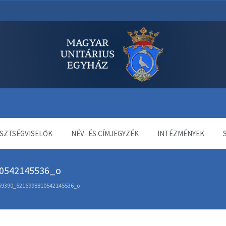
dala
SZTSÉGVISELŐK
NÉV- ÉS CÍMJEGYZÉK
INTÉZMÉNYEK
0542145536_o
59390_5216998810542145536_o