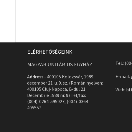
ELÉRHETŐSÉGEINK
Tel.: (0
MAGYAR UNITÁRIUS EGYHÁZ
E-mail:
Address
-
400105 Kolozsvár, 1989.
december 21. u. 9. sz. (Román nyelven:
400105 Cluj-Napoca, B-dul 21
Web:
ht
Decembrie 1989 nr. 9) Tel/fax:
(004)-0264-595927, (004)-0364-
405557