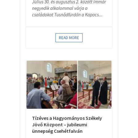
Július 30. és augusztus 2. között immár
negyedik alkalommal várja a
családokat Tusnádfürdőn a Kapocs...
READ MORE
Tízéves a Hagyományos Székely
Jövő Központ – jubileumi
ünnepség Csehétfalván