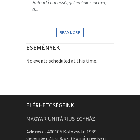
Hálaadó ünnepséggel emlékeztek meg
a...
READ MORE
ESEMÉNYEK
No events scheduled at this time.
ELÉRHETŐSÉGEINK
MAGYAR UNITÁRIUS EGYHÁZ
Address
-
400105 Kolozsvár, 1989.
december 21. u. 9. sz. (Román nyelven: