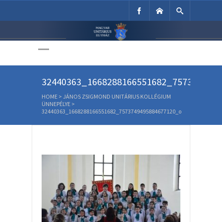
Unitárius Egyház
Weboldala
32440363_1668288166551682_757374949
HOME
>
JÁNOS ZSIGMOND UNITÁRIUS KOLLÉGIUM
ÜNNEPÉLYE
>
32440363_1668288166551682_7573749495884677120_o