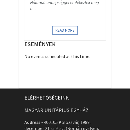
Hálaadó ünnepséggel emlékeztek meg
a...
READ MORE
ESEMÉNYEK
No events scheduled at this time.
ELÉRHETŐSÉGEINK
MAGYAR UNITÁRIUS EGYHÁZ
Address
-
400105 Kolozsvár, 1989.
december 21. u. 9. sz. (Román nyelven: