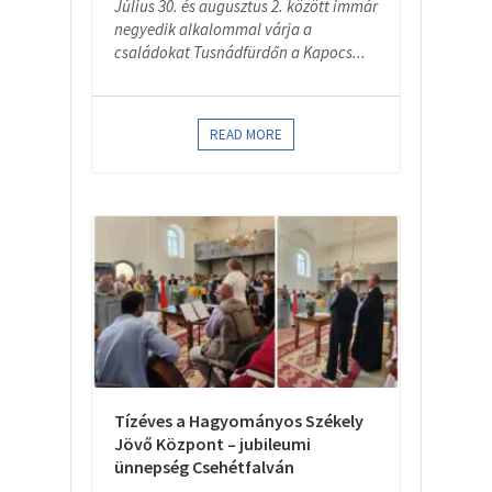
Július 30. és augusztus 2. között immár
negyedik alkalommal várja a
családokat Tusnádfürdőn a Kapocs...
READ MORE
Tízéves a Hagyományos Székely
Jövő Központ – jubileumi
ünnepség Csehétfalván