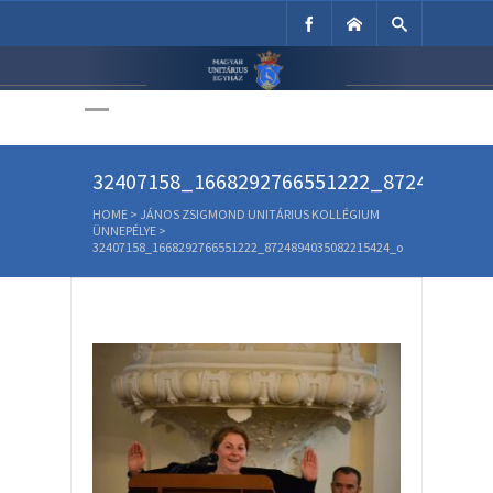
Unitárius Egyház
Weboldala
32407158_1668292766551222_872489403
HOME
>
JÁNOS ZSIGMOND UNITÁRIUS KOLLÉGIUM
ÜNNEPÉLYE
>
32407158_1668292766551222_8724894035082215424_o