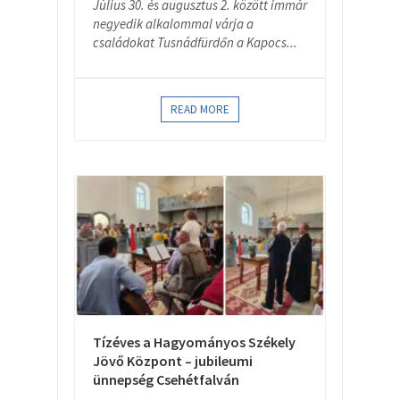
Július 30. és augusztus 2. között immár
negyedik alkalommal várja a
családokat Tusnádfürdőn a Kapocs...
READ MORE
Tízéves a Hagyományos Székely
Jövő Központ – jubileumi
ünnepség Csehétfalván