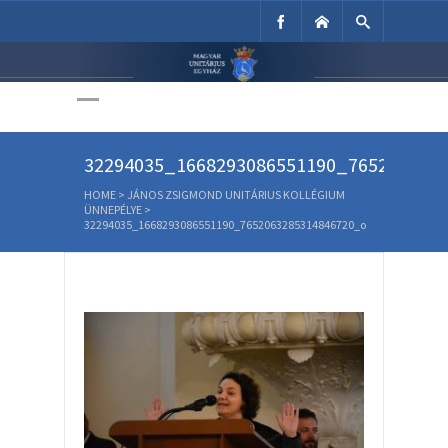
Unitárius Egyház
Weboldala
32294035_1668293086551190_765206328
HOME
>
JÁNOS ZSIGMOND UNITÁRIUS KOLLÉGIUM
ÜNNEPÉLYE
>
32294035_1668293086551190_7652063285314846720_o