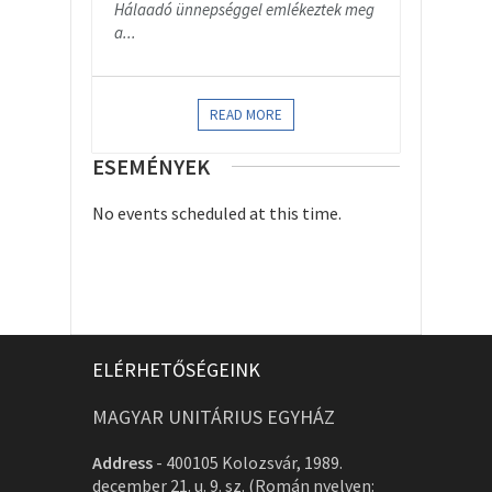
Hálaadó ünnepséggel emlékeztek meg
a...
READ MORE
ESEMÉNYEK
No events scheduled at this time.
ELÉRHETŐSÉGEINK
MAGYAR UNITÁRIUS EGYHÁZ
Address
-
400105 Kolozsvár, 1989.
december 21. u. 9. sz. (Román nyelven: