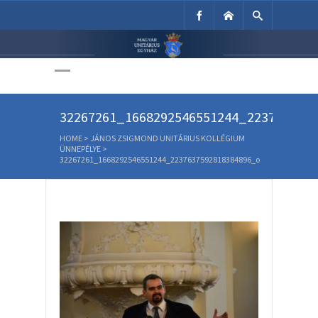
Unitárius Egyház
Weboldala
32267261_1668292546551244_223763759
HOME
>
JÁNOS ZSIGMOND UNITÁRIUS KOLLÉGIUM
ÜNNEPÉLYE
>
32267261_1668292546551244_2237637592818384896_o