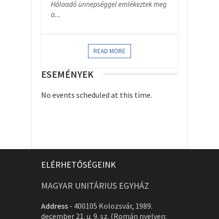
Hálaadó ünnepséggel emlékeztek meg
a...
READ MORE
ESEMÉNYEK
No events scheduled at this time.
ELÉRHETŐSÉGEINK
MAGYAR UNITÁRIUS EGYHÁZ
Address
-
400105 Kolozsvár, 1989.
december 21. u. 9. sz. (Román nyelven: