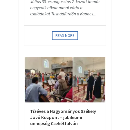
Július 30. és augusztus 2. között immár
negyedik alkalommal várja a
családokat Tusnádfürdőn a Kapocs...
READ MORE
Tízéves a Hagyományos Székely
Jövő Központ – jubileumi
ünnepség Csehétfalván