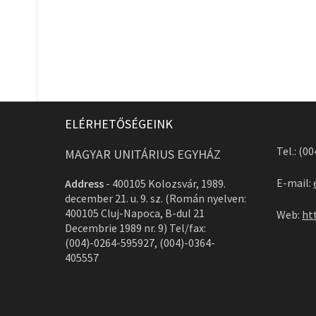
ELÉRHETŐSÉGEINK
Tel.: (0
MAGYAR UNITÁRIUS EGYHÁZ
E-mail:
Address
-
400105 Kolozsvár, 1989.
december 21. u. 9. sz. (Román nyelven:
400105 Cluj-Napoca, B-dul 21
Web:
ht
Decembrie 1989 nr. 9) Tel/fax:
(004)-0264-595927, (004)-0364-
405557