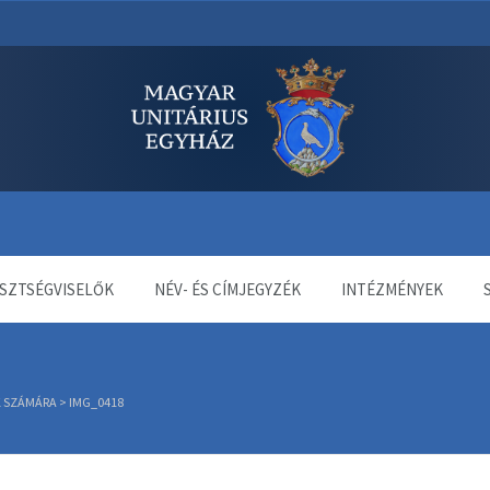
dala
SZTSÉGVISELŐK
NÉV- ÉS CÍMJEGYZÉK
INTÉZMÉNYEK
 SZÁMÁRA
>
IMG_0418