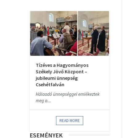
Tízéves a Hagyományos
Székely Jövő Központ –
jubileumi ünnepség
Csehétfalván
Hálaadó ünnepséggel emlékeztek
meg a...
READ MORE
ESEMÉNYEK