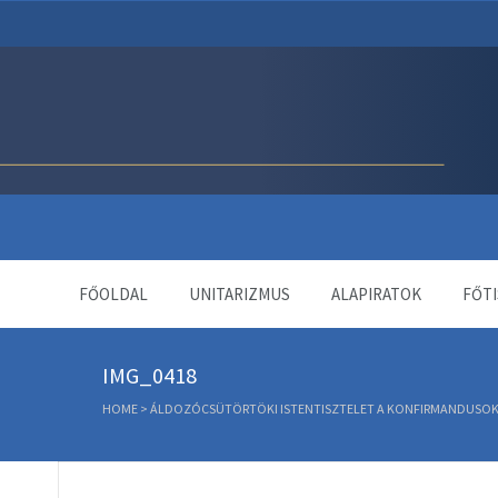
Unitárius Egyház Webol
FŐOLDAL
UNITARIZMUS
ALAPIRATOK
FŐTI
IMG_0418
HOME
>
ÁLDOZÓCSÜTÖRTÖKI ISTENTISZTELET A KONFIRMANDUSOK