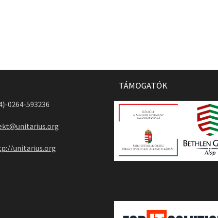
TÁMOGATÓK
04)-0264-593236
ekt@unitarius.org
tp://unitarius.org