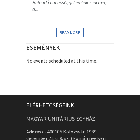
Hálaadó ünnepséggel emlékeztek meg
a...
READ MORE
ESEMÉNYEK
No events scheduled at this time.
ELÉRHETŐSÉGEINK
MAGYAR UNITÁRIUS EGYHÁZ
Address
-
400105 Kolozsvár, 1989.
december 21. u. 9. sz. (Román nyelven: