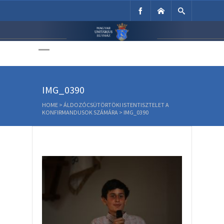
Unitárius Egyház
Weboldala
IMG_0390
HOME
>
ÁLDOZÓCSÜTÖRTÖKI ISTENTISZTELET A
KONFIRMANDUSOK SZÁMÁRA
>
IMG_0390