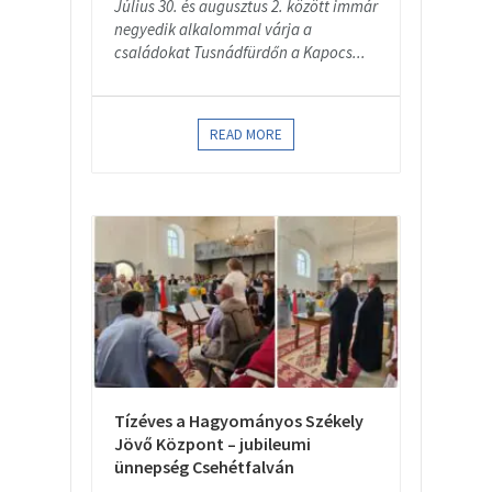
Július 30. és augusztus 2. között immár
negyedik alkalommal várja a
családokat Tusnádfürdőn a Kapocs...
READ MORE
Tízéves a Hagyományos Székely
Jövő Központ – jubileumi
ünnepség Csehétfalván