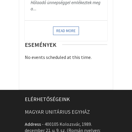
Hálaadó ünnepséggel emlékeztek meg
a...
READ MORE
ESEMÉNYEK
No events scheduled at this time.
ELÉRHETŐSÉGEINK
MAGYAR UNITÁRIUS EGYHÁZ
Address
-
400105 Kolozsvár, 1989.
december 21. u. 9. sz. (Román nyelven: