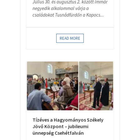
Július 30. és augusztus 2. között immár
negyedik alkalommal várja a
családokat Tusnádfürdőn a Kapocs...
READ MORE
Tízéves a Hagyományos Székely
Jövő Központ – jubileumi
ünnepség Csehétfalván