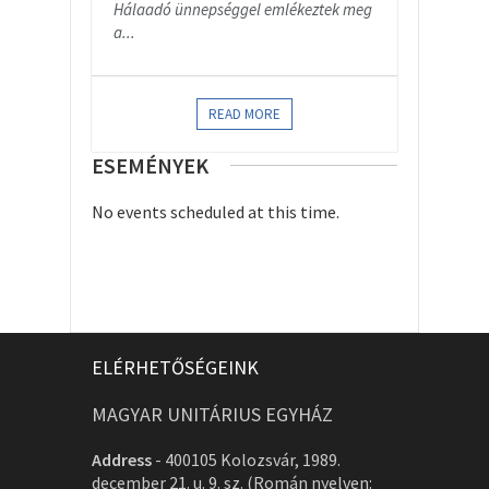
Hálaadó ünnepséggel emlékeztek meg
a...
READ MORE
ESEMÉNYEK
No events scheduled at this time.
ELÉRHETŐSÉGEINK
MAGYAR UNITÁRIUS EGYHÁZ
Address
-
400105 Kolozsvár, 1989.
december 21. u. 9. sz. (Román nyelven: