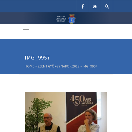
Unitárius Egyház
Weboldala
IMG_9957
HOME
>
SZENT GYÖRGY NAPOK 2018
>
IMG_9957