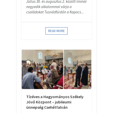
Július 30. és augusztus 2. között immár
negyedik alkalommal várja a
családokat Tusnádfürdőn a Kapocs...
READ MORE
Tízéves a Hagyományos Székely
Jövő Központ – jubileumi
ünnepség Csehétfalván